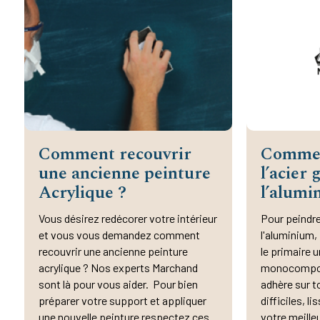
Comment recouvrir
Commen
une ancienne peinture
l’acier 
Acrylique ?
l’alumi
Vous désirez redécorer votre intérieur
Pour peindre
et vous vous demandez comment
l'aluminium, 
recouvrir une ancienne peinture
le primaire u
acrylique ? Nos experts Marchand
monocomposa
sont là pour vous aider. Pour bien
adhère sur t
préparer votre support et appliquer
difficiles, l
une nouvelle peinture respectez ces
votre meilleu