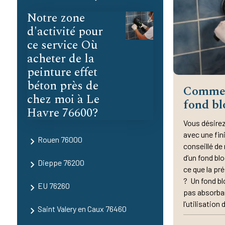
Notre zone
d'activité pour
ce service Où
acheter de la
peinture effet
béton près de
Commen
chez moi à Le
fond bl
Havre 76600?
Vous désirez
avec une fini
Rouen 76000
conseillé de 
d’un fond bl
Dieppe 76200
ce que la pr
? Un fond bl
EU 76260
pas absorban
l’utilisation 
Saint Valery en Caux 76460