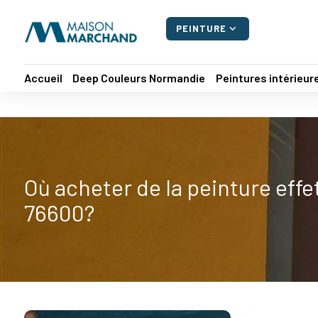
Panneau de gestion des cookies
expand_more
PEINTURE
Accueil
Deep Couleurs Normandie
Peintures intérieur
Où acheter de la peinture eff
76600?