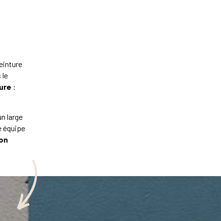
einture
 le
ure
:
n large
e équipe
ton