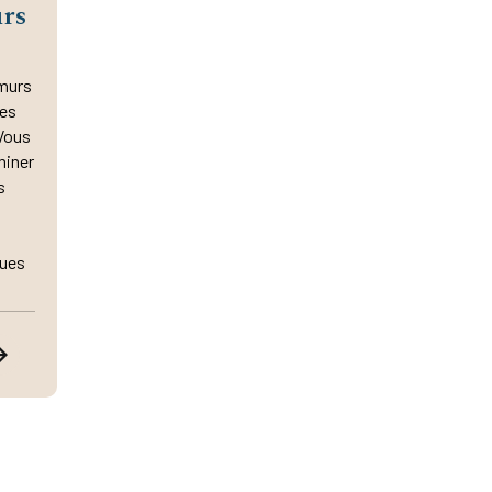
urs
 murs
des
Vous
miner
s
ques