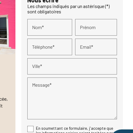
Nous écrire
Les champs indiqués par un astérisque (*)
sont obligatoires
Nom*
Prénom
Téléphone*
Email*
Ville*
e
Message*
ncée,
it
En soumettant ce formulaire, j'accepte que
les informations saisies soient traitées par