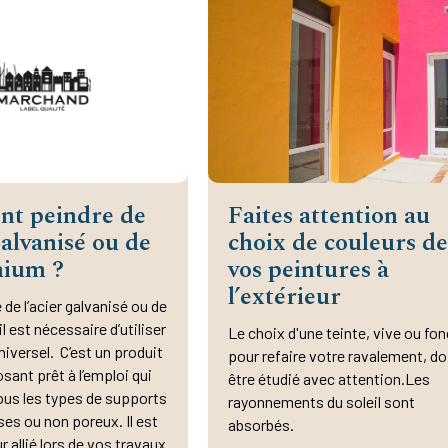
t peindre de
Faites attention au
galvanisé ou de
choix de couleurs d
nium ?
vos peintures à
l’extérieur
 de l’acier galvanisé ou de
il est nécessaire d’utiliser
Le choix d'une teinte, vive ou fo
niversel. C’est un produit
pour refaire votre ravalement, do
nt prêt à l’emploi qui
être étudié avec attention.Les
ous les types de supports
rayonnements du soleil sont
isses ou non poreux. Il est
absorbés.
r allié lors de vos travaux