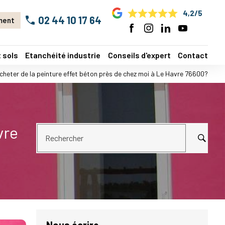
4,2/5
02 44 10 17 64
ment
 sols
Etanchéité industrie
Conseils d'expert
Contact
cheter de la peinture effet béton près de chez moi à Le Havre 76600?
vre
Rechercher