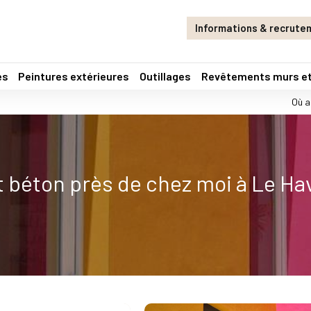
Informations & recrute
es
Peintures extérieures
Outillages
Revêtements murs et
Où a
et béton près de chez moi à Le Ha