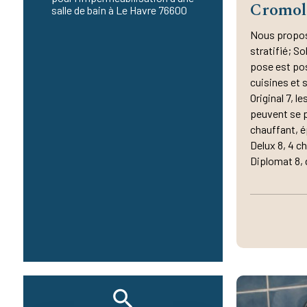
Cromol
salle de bain à Le Havre 76600
Nous propos
stratifié; So
pose est po
cuisines et s
Original 7, 
peuvent se p
chauffant, é
Delux 8, 4 ch
Diplomat 8, d