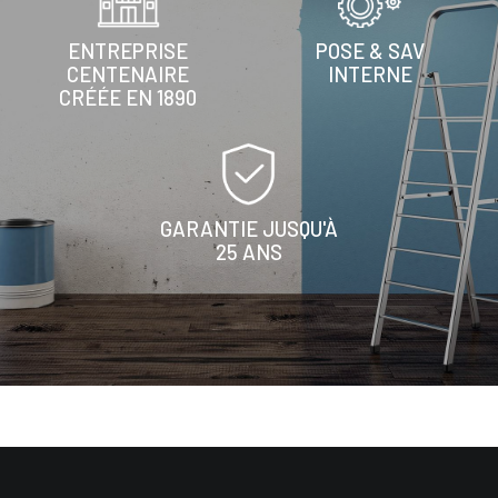
ENTREPRISE
POSE & SAV
CENTENAIRE
INTERNE
CRÉÉE EN 1890
GARANTIE JUSQU'À
25 ANS